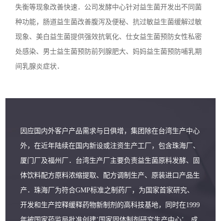
失衡等现象改善快速．公司发酵中心针对益生菌开发出不同菌
种功能，肠道益生菌改善腹泻及便秘、抗过敏益生菌缓解过敏
现象、美白益生菌提供强效抗氧化、仕女益生菌预防女性私密
处感染、男士益生菌预防前列腺肥大、妈妈益生菌预防哺乳期
间乳腺炎症状．
因应国内外客户产品需求与日俱增，集团除在台湾生产中心
外，在近年陆续在国内新设或注资生产工厂，包含珠海厂、
厦门厂及福州厂．台湾生产厂主要负责益生菌原料发酵、固
体饮料配方原料浓缩提取、配方调制生产、原装进口产品生
产．珠海厂为符合GMP标准之制药厂，为国家首家研究、
开发和生产控释缓释药物新制剂的高科技基地，同时在1999
年被国家药监局批准创建’国家固体制剂研究生产中心’．成