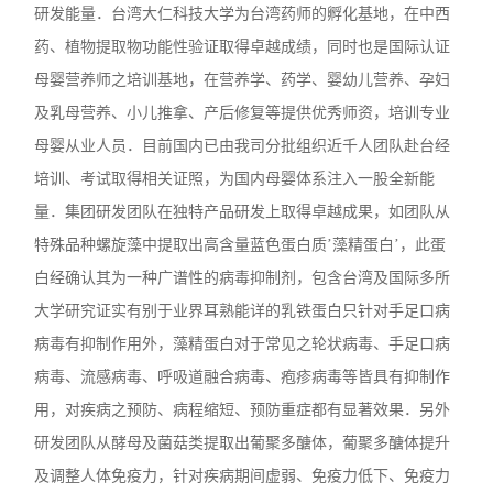
研发能量．台湾大仁科技大学为台湾药师的孵化基地，在中西
药、植物提取物功能性验证取得卓越成绩，同时也是国际认证
母婴营养师之培训基地，在营养学、药学、婴幼儿营养、孕妇
及乳母营养、小儿推拿、产后修复等提供优秀师资，培训专业
母婴从业人员．目前国内已由我司分批组织近千人团队赴台经
培训、考试取得相关证照，为国内母婴体系注入一股全新能
量．集团研发团队在独特产品研发上取得卓越成果，如团队从
特殊品种螺旋藻中提取出高含量蓝色蛋白质’藻精蛋白’，此蛋
白经确认其为一种广谱性的病毒抑制剂，包含台湾及国际多所
大学研究证实有别于业界耳熟能详的乳铁蛋白只针对手足口病
病毒有抑制作用外，藻精蛋白对于常见之轮状病毒、手足口病
病毒、流感病毒、呼吸道融合病毒、疱疹病毒等皆具有抑制作
用，对疾病之预防、病程缩短、预防重症都有显著效果．另外
研发团队从酵母及菌菇类提取出葡聚多醣体，葡聚多醣体提升
及调整人体免疫力，针对疾病期间虚弱、免疫力低下、免疫力