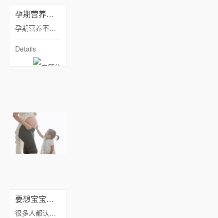
孕期营养监测的重要性
孕期营养不足不是件好事，但营养过剩也会对准妈妈和胎儿产生不利。因为胎儿巨大会增加难产的概率和风险，而脂肪的过度沉积还可能导致准妈妈患上妊娠高血压、慢性高血压、高脂血症等疾病。
Details
要想宝宝平安出生，这些要特别注意
很多人都认为孕晚期是一个相对安逸的阶段，只需要静静的等待预产期的到来就好了，其实孕晚期远远没有那么的简单。在这个阶段，准妈妈要操心的事情还是有很多的，想要胎儿平安的出生，还需要付出更多的努力。